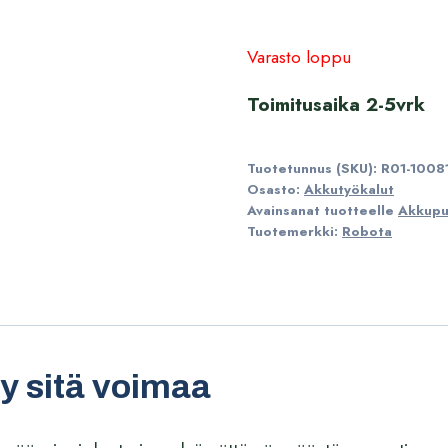
349,00
Varasto loppu
Toimitusaika 2-5vrk
Tuotetunnus (SKU):
R01-1008
Osasto:
Akkutyökalut
Avainsanat tuotteelle
Akkupul
Tuotemerkki:
Robota
yy sitä voimaa