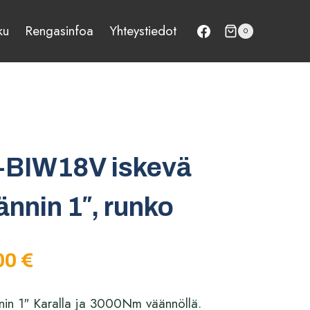
ku
Rengasinfoa
Yhteystiedot
0
-BIW18V iskevä
nnin 1″, runko
räinen
Nykyinen
00
€
hinta
nin 1″ Karalla ja 3000Nm väännöllä.
on: