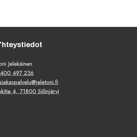
Yhteystiedot
oni Jelekäinen
400 497 236
siakaspalvelu@jeletoni.fi
okitie 4, 71800 Siilinjärvi