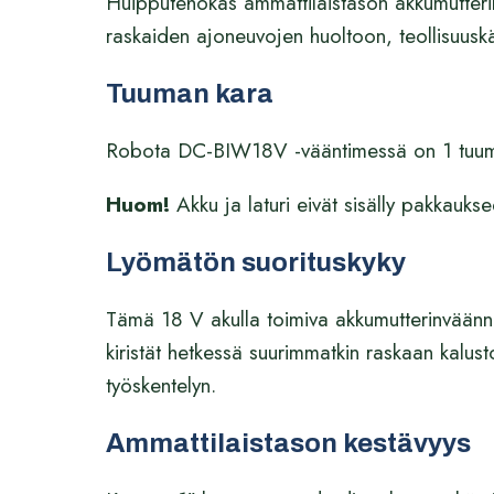
Huipputehokas ammattilaistason akkumutterin
raskaiden ajoneuvojen huoltoon, teollisuuskä
Tuuman kara
Robota DC-BIW18V -vääntimessä on 1 tuuma
Huom!
Akku ja laturi eivät sisälly pakkauk
Lyömätön suorituskyky
Tämä 18 V akulla toimiva akkumutterinväänn
kiristät hetkessä suurimmatkin raskaan kalu
työskentelyn.
Ammattilaistason kestävyys