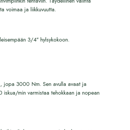
mpiinkin tehtäviin. Täydellinen valinta
a voimaa ja liikkuvuutta.
leisempään 3/4″ hylsykokoon.
n, jopa 3000 Nm. Sen avulla avaat ja
500 iskua/min varmistaa tehokkaan ja nopean