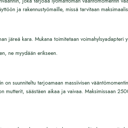
väännin, joka tarjoaa lyömättömän vääntömomentin vaativi
yttöön ja rakennustyömaille, missä tarvitaan maksimaalist
n järeä kara. Mukana toimitetaan voimahylsyadapteri y
seen, ne myydään erikseen.
in on suunniteltu tarjoamaan massiivisen vääntömomenti
ston mutterit, säästäen aikaa ja vaivaa. Maksimissaan 2