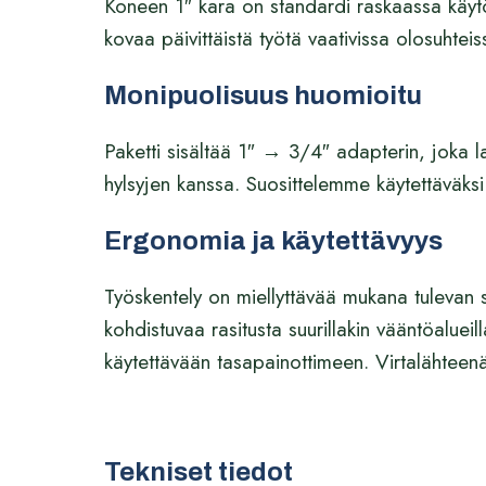
Koneen 1″ kara on standardi raskaassa käytös
kovaa päivittäistä työtä vaativissa olosuhtei
Monipuolisuus huomioitu
Paketti sisältää 1″ → 3/4″ adapterin, joka la
hylsyjen kanssa. Suosittelemme käytettäväksi
Ergonomia ja käytettävyys
Työskentely on miellyttävää mukana tulevan 
kohdistuvaa rasitusta suurillakin vääntöaluei
käytettävään tasapainottimeen. Virtalähteen
Tekniset tiedot