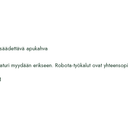
 säädettävä apukahva
laturi myydään erikseen. Robota-työkalut ovat yhteensop
!