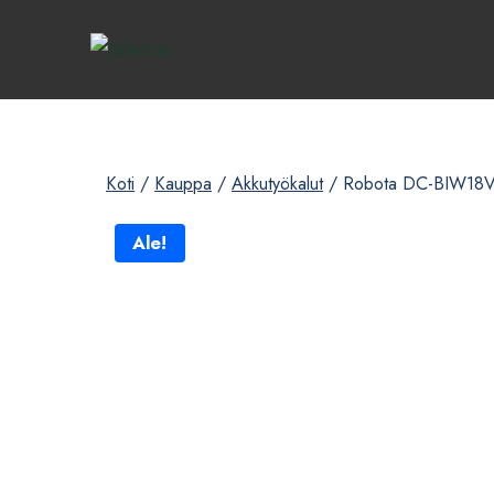
Siirry
sisältöön
Koti
/
Kauppa
/
Akkutyökalut
/
Robota DC-BIW18V i
Ale!