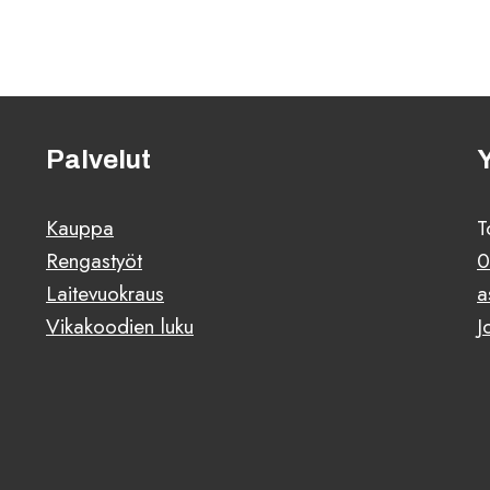
Palvelut
Kauppa
T
Rengastyöt
0
Laitevuokraus
a
Vikakoodien luku
J