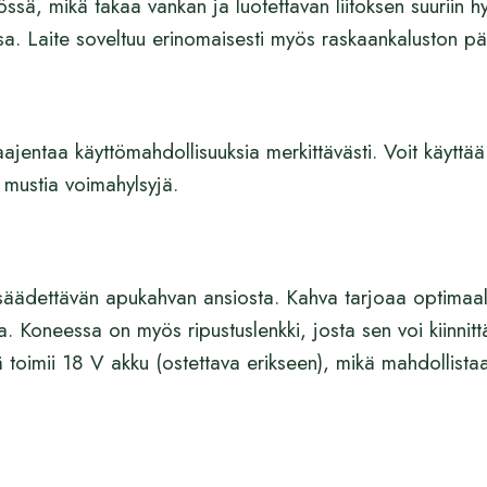
sä, mikä takaa vankan ja luotettavan liitoksen suuriin h
ssa. Laite soveltuu erinomaisesti myös raskaankaluston pä
ajentaa käyttömahdollisuuksia merkittävästi. Voit käyttää
 mustia voimahylsyjä.
säädettävän apukahvan ansiosta. Kahva tarjoaa optimaali
lla. Koneessa on myös ripustuslenkki, josta sen voi kiinnit
ä toimii 18 V akku (ostettava erikseen), mikä mahdollist