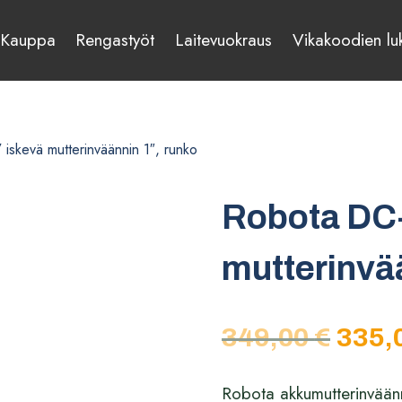
Kauppa
Rengastyöt
Laitevuokraus
Vikakoodien lu
skevä mutterinväännin 1″, runko
Robota DC
mutterinvää
Alkupe
349,00
€
335,
hinta
Robota akkumutterinvään
oli: