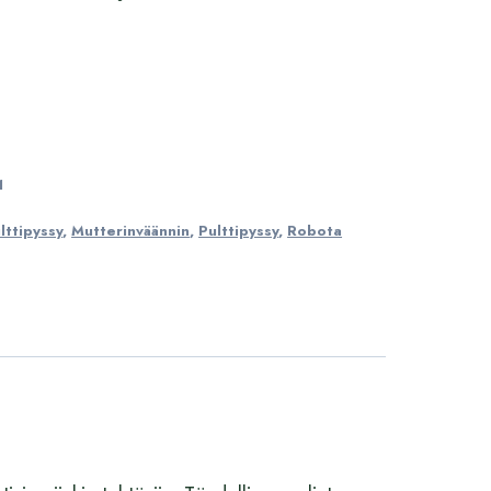
 €.
335,00 €.
1
ttipyssy
,
Mutterinväännin
,
Pulttipyssy
,
Robota