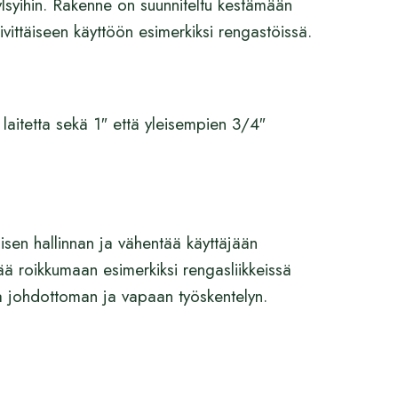
ylsyihin. Rakenne on suunniteltu kestämään
ivittäiseen käyttöön esimerkiksi rengastöissä.
 laitetta sekä 1″ että yleisempien 3/4″
sen hallinnan ja vähentää käyttäjään
tää roikkumaan esimerkiksi rengasliikkeissä
aa johdottoman ja vapaan työskentelyn.