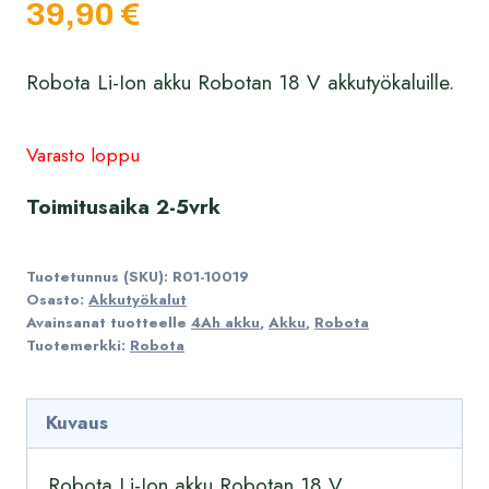
39,90
€
Robota Li-Ion akku Robotan 18 V akkutyökaluille.
Varasto loppu
Toimitusaika 2-5vrk
Tuotetunnus (SKU):
R01-10019
Osasto:
Akkutyökalut
Avainsanat tuotteelle
4Ah akku
,
Akku
,
Robota
Tuotemerkki:
Robota
Kuvaus
Robota Li-Ion akku Robotan 18 V