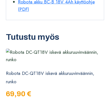
Robota akku BC-B 18V 4Ah käyttöohje
(PDF)
Tutustu myös
Robota DC-QT18V iskevä akkuruuvinväännin,
runko
69,90
€