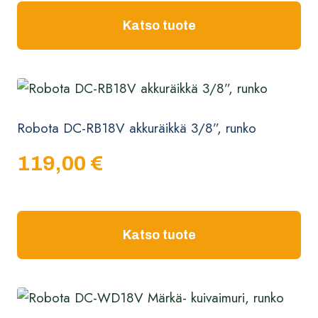
Katso tuote
Robota DC-RB18V akkuräikkä 3/8”, runko
119,00
€
Katso tuote