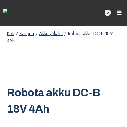
Siirry
sisältöön
0
Koti
/
Kauppa
/
Akkutyökalut
/
Robota akku DC-B 18V
4Ah
Robota akku DC-B
18V 4Ah