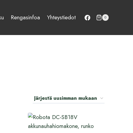
ku
Rengasinfoa
Yhteystiedot
0