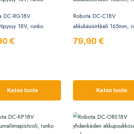
a DC-RG18V
Robota DC-C18V
ttipyssy 18V, runko
akkukäsisirkkeli 165mm, r
90
€
79,90
€
Katso tuote
Katso tuote