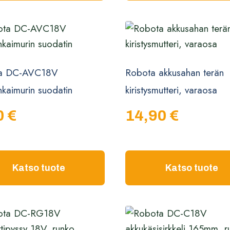
a DC-AVC18V
Robota akkusahan terän
hkaimurin suodatin
kiristysmutteri, varaosa
0
€
14,90
€
Katso tuote
Katso tuote