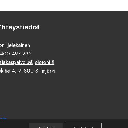
Yhteystiedot
oni Jelekäinen
400 497 236
siakaspalvelu@jeletoni.fi
okitie 4, 71800 Siilinjärvi
ste