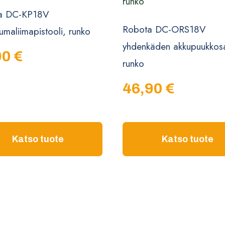
a DC-KP18V
Robota DC-ORS18V
umaliimapistooli, runko
yhdenkäden akkupuukkos
90
€
runko
46,90
€
Katso tuote
Katso tuote