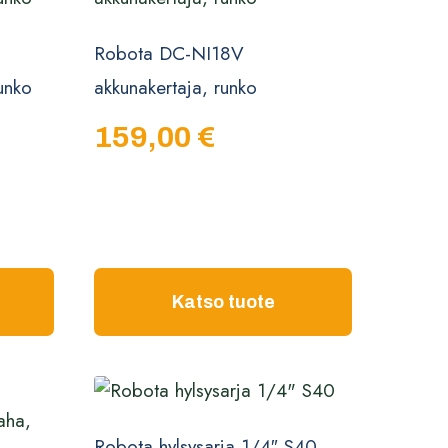
Robota DC-NI18V
unko
akkunakertaja, runko
159,00
€
Katso tuote
Robota hylsysarja 1/4″ S40