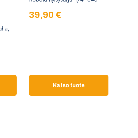
39,90
€
aha,
Katso tuote