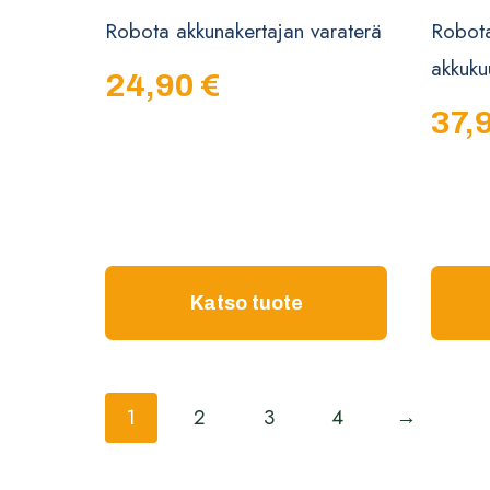
Robota akkunakertajan varaterä
Robot
akkuku
24,90
€
37,
Katso tuote
1
2
3
4
→