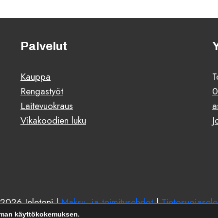
Palvelut
Kauppa
T
Rengastyöt
0
Laitevuokraus
a
Vikakoodien luku
J
2026 Jeletoni |
Maksu- ja toimitusehdot
|
Tietosuojaselo
mman käyttökokemuksen.