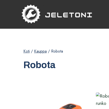
Siirry
sisältöön
Koti
/
Kauppa
/
Robota
Robota