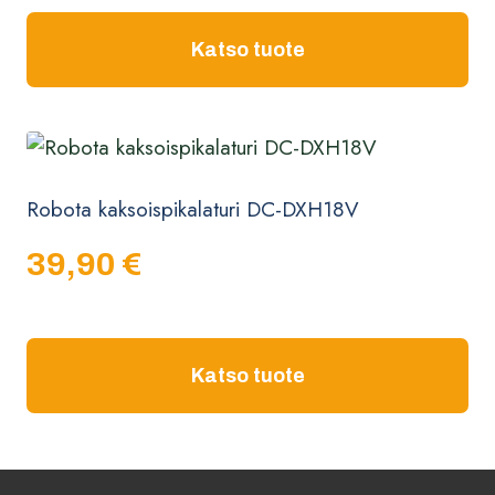
Katso tuote
Robota kaksoispikalaturi DC-DXH18V
39,90
€
Katso tuote