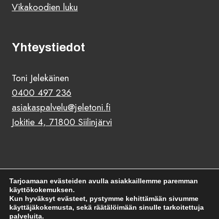
Vikakoodien luku
Yhteystiedot
Toni Jelekäinen
0400 497 236
asiakaspalvelu@jeletoni.fi
Jokitie 4, 71800 Siilinjärvi
Tarjoamaan evästeiden avulla asiakkaillemme paremman
käyttökokemuksen.
Kun hyväksyt evästeet, pystymme kehittämään sivumme
© 2026 Jeletoni |
Maksu- ja toimitusehdot
|
käyttäjäkokemusta, sekä räätälöimään sinulle tarkoitettuja
palveluita.
Tietosuojaseloste