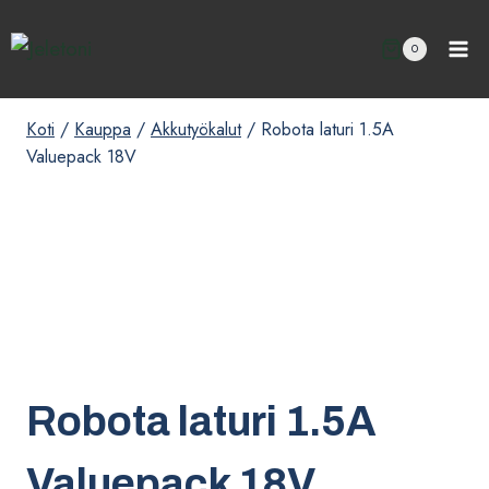
Siirry
sisältöön
0
Koti
/
Kauppa
/
Akkutyökalut
/
Robota laturi 1.5A
Valuepack 18V
Robota laturi 1.5A
Valuepack 18V