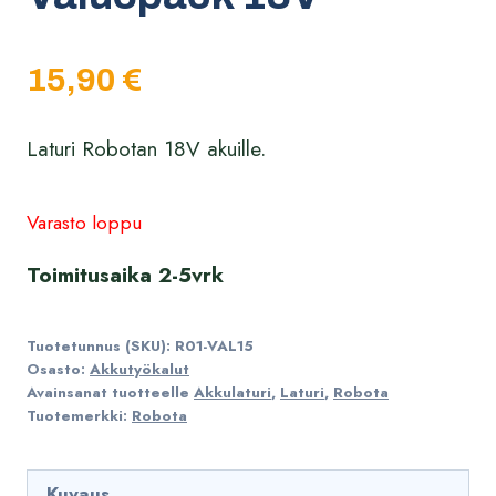
15,90
€
Laturi Robotan 18V akuille.
Varasto loppu
Toimitusaika 2-5vrk
Tuotetunnus (SKU):
R01-VAL15
Osasto:
Akkutyökalut
Avainsanat tuotteelle
Akkulaturi
,
Laturi
,
Robota
Tuotemerkki:
Robota
Kuvaus