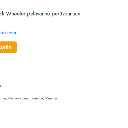
ck Wheeler peltivanne perävaunuun
mituksena
oriin
8
nne
,
Perävaunun vanne
,
Vanne