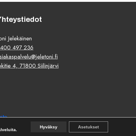
Yhteystiedot
oni Jelekäinen
400 497 236
siakaspalvelu@jeletoni.fi
okitie 4, 71800 Siilinjärvi
ste
Hyväksy
Asetukset
veluita.