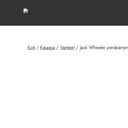
Siirry
sisältöön
Koti
/
Kauppa
/
Vanteet
/
Jack Wheeler peräkärryn