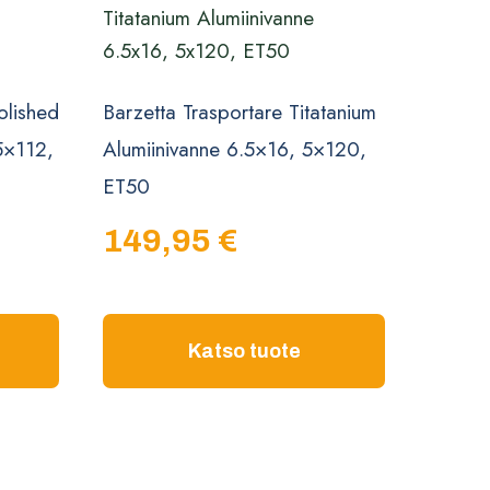
olished
Barzetta Trasportare Titatanium
 5×112,
Alumiinivanne 6.5×16, 5×120,
ET50
149,95
€
Katso tuote