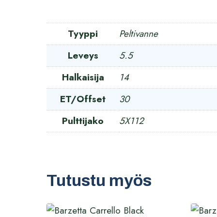
Tyyppi
Peltivanne
Leveys
5.5
Halkaisija
14
ET/Offset
30
Pulttijako
5X112
Tutustu myös