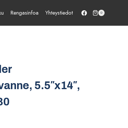
ku
Rengasinfoa
Yhteystiedot
0
ler
vanne, 5.5″x14″,
30