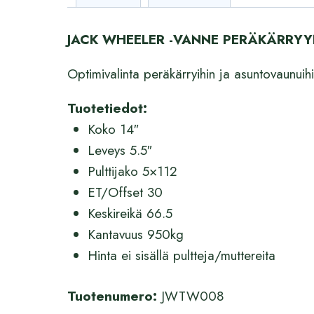
JACK WHEELER -VANNE PERÄKÄRRY
Optimivalinta peräkärryihin ja asuntovaunuihi
Tuotetiedot:
Koko 14″
Leveys 5.5″
Pulttijako 5×112
ET/Offset 30
Keskireikä 66.5
Kantavuus 950kg
Hinta ei sisällä pultteja/muttereita
Tuotenumero:
JWTW008