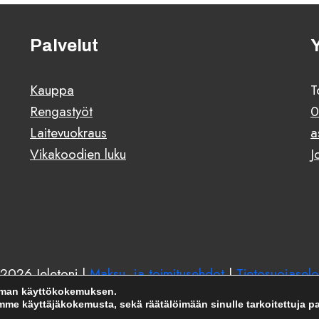
Palvelut
Kauppa
T
Rengastyöt
0
Laitevuokraus
a
Vikakoodien luku
J
2026 Jeletoni |
Maksu- ja toimitusehdot
|
Tietosuojaselo
mman käyttökokemuksen.
e käyttäjäkokemusta, sekä räätälöimään sinulle tarkoitettuja pal