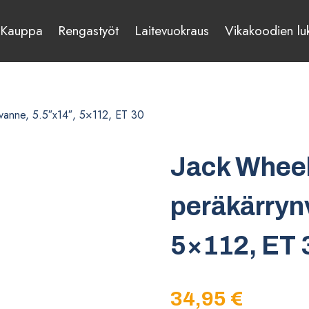
Kauppa
Rengastyöt
Laitevuokraus
Vikakoodien lu
vanne, 5.5″x14″, 5×112, ET 30
Jack Whee
peräkärryn
5×112, ET 
34,95
€