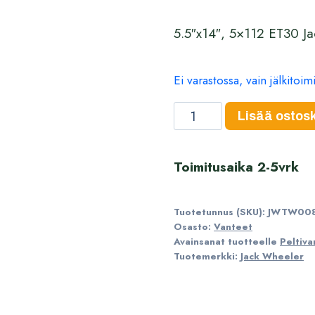
5.5″x14″, 5×112 ET30 Ja
Ei varastossa, vain jälkitoi
Jack
Lisää ostosk
Wheeler
peräkärrynvanne,
Toimitusaika 2-5vrk
5.5"x14",
5x112,
Tuotetunnus (SKU):
JWTW00
ET
Osasto:
Vanteet
30
Avainsanat tuotteelle
Peltiva
määrä
Tuotemerkki:
Jack Wheeler