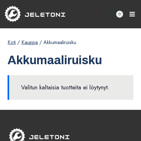
Siirry
sisältöön
0
Koti
/
Kauppa
/
Akkumaaliruisku
Akkumaaliruisku
Valitun kaltaisia tuotteita ei löytynyt.